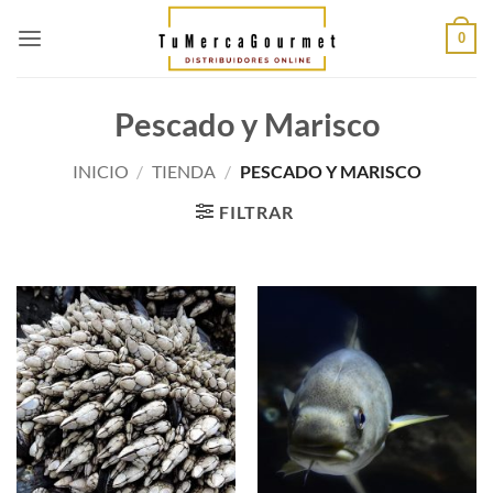
Saltar
al
0
contenido
Pescado y Marisco
INICIO
/
TIENDA
/
PESCADO Y MARISCO
FILTRAR